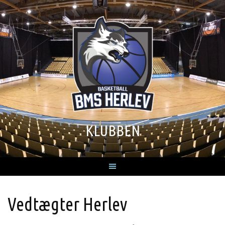
Skip
to
content
KLUBBEN
Vedtægter Herlev