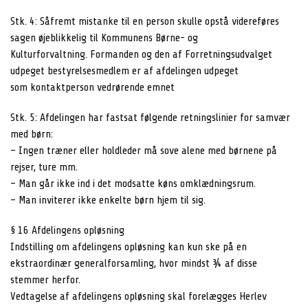
Stk. 4: Såfremt mistanke til en person skulle opstå videreføres
sagen øjeblikkelig til Kommunens Børne- og
Kulturforvaltning. Formanden og den af Forretningsudvalget
udpeget bestyrelsesmedlem er af afdelingen udpeget
som kontaktperson vedrørende emnet
Stk. 5: Afdelingen har fastsat følgende retningslinier for samvær
med børn:
– Ingen træner eller holdleder må sove alene med børnene på
rejser, ture mm.
– Man går ikke ind i det modsatte køns omklædningsrum.
– Man inviterer ikke enkelte børn hjem til sig.
§ 16 Afdelingens opløsning
Indstilling om afdelingens opløsning kan kun ske på en
ekstraordinær generalforsamling, hvor mindst ¾ af disse
stemmer herfor.
Vedtagelse af afdelingens opløsning skal forelægges Herlev