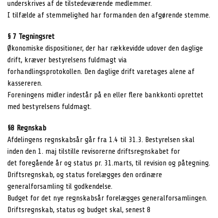
underskrives af de tilstedeværende medlemmer.
I tilfælde af stemmelighed har formanden den afgørende stemme.
§ 7 Tegningsret
Økonomiske dispositioner, der har rækkevidde udover den daglige
drift, kræver bestyrelsens fuldmagt via
forhandlingsprotokollen. Den daglige drift varetages alene af
kassereren.
Foreningens midler indestår på en eller flere bankkonti oprettet
med bestyrelsens fuldmagt.
§8 Regnskab
Afdelingens regnskabsår går fra 1.4 til 31.3. Bestyrelsen skal
inden den 1. maj tilstille revisorerne driftsregnskabet for
det foregående år og status pr. 31.marts, til revision og påtegning.
Driftsregnskab, og status forelægges den ordinære
generalforsamling til godkendelse.
Budget for det nye regnskabsår forelægges generalforsamlingen.
Driftsregnskab, status og budget skal, senest 8