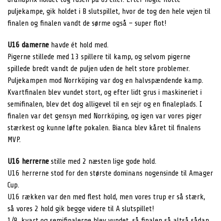
puljekampe, gik holdet i B slutspillet, hvor de tog den hele vejen til
finalen og finalen vandt de sørme også – super flot!
U16 damerne
havde ét hold med.
Pigerne stillede med 13 spillere til kamp, og selvom pigerne
spillede bredt vandt de puljen uden de helt store problemer.
Puljekampen mod Norrköping var dog en halvspændende kamp.
Kvartfinalen blev vundet stort, og efter lidt grus i maskineriet i
semifinalen, blev det dog alligevel til en sejr og en finaleplads. I
finalen var det gensyn med Norrköping, og igen var vores piger
stærkest og kunne løfte pokalen. Bianca blev kåret til finalens
MVP.
U16 herrerne
stille med 2 næsten lige gode hold.
U16 herrerne stod for den største dominans nogensinde til Amager
Cup.
U16 rækken var den med flest hold, men vores trup er så stærk,
så vores 2 hold gik begge videre til A slutspillet!
1/8, kvart og semifinalerne blev vundet, så finalen så altså sådan