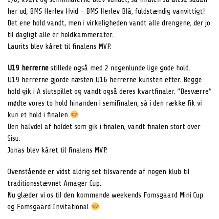
her ud, BMS Herlev Hvid – BMS Herlev Blå, fuldstændig vanvittigt!
Det ene hold vandt, men i virkeligheden vandt alle drengene, der jo
til dagligt alle er holdkammerater.
Laurits blev kåret til finalens MVP.
U19 herrerne
stillede også med 2 nogenlunde lige gode hold.
U19 herrerne gjorde næsten U16 herrerne kunsten efter. Begge
hold gik i A slutspillet og vandt også deres kvartfinaler. ”Desværre”
mødte vores to hold hinanden i semifinalen, så i den række fik vi
kun et hold i finalen
Den halvdel af holdet som gik i finalen, vandt finalen stort over
Sisu.
Jonas blev kåret til finalens MVP.
Ovenstående er vidst aldrig set tilsvarende af nogen klub til
traditionsstævnet Amager Cup.
Nu glæder vi os til den kommende weekends Fomsgaard Mini Cup
og Fomsgaard Invitational