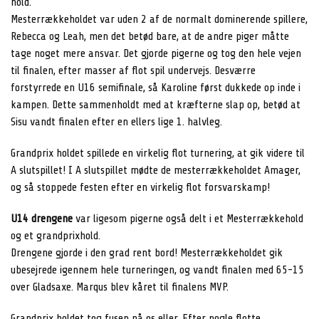
hold.
Mesterrækkeholdet var uden 2 af de normalt dominerende spillere,
Rebecca og Leah, men det betød bare, at de andre piger måtte
tage noget mere ansvar. Det gjorde pigerne og tog den hele vejen
til finalen, efter masser af flot spil undervejs. Desværre
forstyrrede en U16 semifinale, så Karoline først dukkede op inde i
kampen. Dette sammenholdt med at kræfterne slap op, betød at
Sisu vandt finalen efter en ellers lige 1. halvleg.
Grandprix holdet spillede en virkelig flot turnering, at gik videre til
A slutspillet! I A slutspillet mødte de mesterrækkeholdet Amager,
og så stoppede festen efter en virkelig flot forsvarskamp!
U14 drengene
var ligesom pigerne også delt i et Mesterrækkehold
og et grandprixhold.
Drengene gjorde i den grad rent bord! Mesterrækkeholdet gik
ubesejrede igennem hele turneringen, og vandt finalen med 65-15
over Gladsaxe. Marqus blev kåret til finalens MVP.
Grandprix holdet tog fusen på os eller. Efter nogle flotte