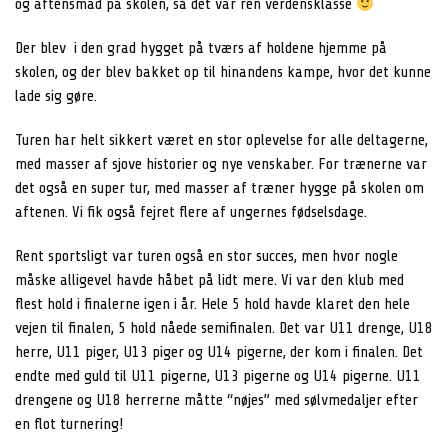
og aftensmad på skolen, så det var ren verdensklasse
Der blev i den grad hygget på tværs af holdene hjemme på
skolen, og der blev bakket op til hinandens kampe, hvor det kunne
lade sig gøre.
Turen har helt sikkert været en stor oplevelse for alle deltagerne,
med masser af sjove historier og nye venskaber. For trænerne var
det også en super tur, med masser af træner hygge på skolen om
aftenen. Vi fik også fejret flere af ungernes fødselsdage.
Rent sportsligt var turen også en stor succes, men hvor nogle
måske alligevel havde håbet på lidt mere. Vi var den klub med
flest hold i finalerne igen i år. Hele 5 hold havde klaret den hele
vejen til finalen, 5 hold nåede semifinalen. Det var U11 drenge, U18
herre, U11 piger, U13 piger og U14 pigerne, der kom i finalen. Det
endte med guld til U11 pigerne, U13 pigerne og U14 pigerne. U11
drengene og U18 herrerne måtte “nøjes” med sølvmedaljer efter
en flot turnering!