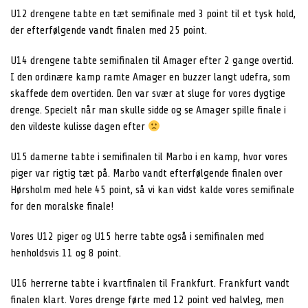
U12 drengene tabte en tæt semifinale med 3 point til et tysk hold,
der efterfølgende vandt finalen med 25 point.
U14 drengene tabte semifinalen til Amager efter 2 gange overtid.
I den ordinære kamp ramte Amager en buzzer langt udefra, som
skaffede dem overtiden. Den var svær at sluge for vores dygtige
drenge. Specielt når man skulle sidde og se Amager spille finale i
den vildeste kulisse dagen efter
U15 damerne tabte i semifinalen til Marbo i en kamp, hvor vores
piger var rigtig tæt på. Marbo vandt efterfølgende finalen over
Hørsholm med hele 45 point, så vi kan vidst kalde vores semifinale
for den moralske finale!
Vores U12 piger og U15 herre tabte også i semifinalen med
henholdsvis 11 og 8 point.
U16 herrerne tabte i kvartfinalen til Frankfurt. Frankfurt vandt
finalen klart. Vores drenge førte med 12 point ved halvleg, men