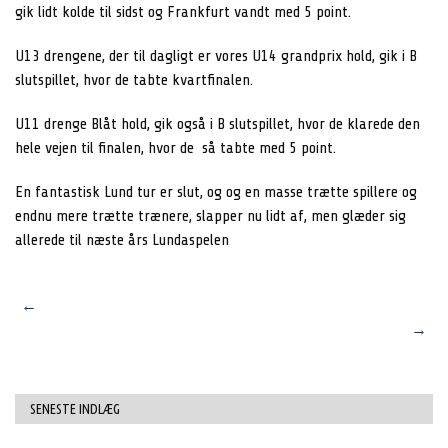
gik lidt kolde til sidst og Frankfurt vandt med 5 point.
U13 drengene, der til dagligt er vores U14 grandprix hold, gik i B
slutspillet, hvor de tabte kvartfinalen.
U11 drenge Blåt hold, gik også i B slutspillet, hvor de klarede den
hele vejen til finalen, hvor de så tabte med 5 point.
En fantastisk Lund tur er slut, og og en masse trætte spillere og
endnu mere trætte trænere, slapper nu lidt af, men glæder sig
allerede til næste års Lundaspelen
Post
Amager cup finale U12 piger
←
Fysisk træner til U16/17
→
holdene
navigation
SENESTE INDLÆG