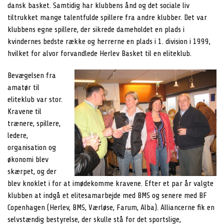
dansk basket. Samtidig har klubbens ånd og det sociale liv
tiltrukket mange talentfulde spillere fra andre klubber. Det var
klubbens egne spillere, der sikrede dameholdet en plads i
kvindernes bedste række og herrerne en plads i 1. division i 1999,
hvilket for alvor forvandlede Herlev Basket til en eliteklub.
Bevægelsen fra
amatør til
eliteklub var stor.
Kravene til
trænere, spillere,
ledere,
organisation og
økonomi blev
skærpet, og der
blev knoklet i for at imødekomme kravene. Efter et par år valgte
klubben at indgå et elitesamarbejde med BMS og senere med BF
Copenhagen (Herlev, BMS, Værløse, Farum, Alba). Alliancerne fik en
selvstændig bestyrelse, der skulle stå for det sportslige,