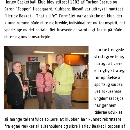
Herlev Basketball Klub blev stiftet i 1982 af Torben Starup og
Søren “Topper” Hedegaard. Klubbens filosofi var udtrykt i mottoet
“Herlev Basket – That’s Life”. Formålet var at skabe en klub, der
kunne rumme både elite og bredde, individualitet og teamspirit, det
sportslige og det sociale. Det krævede et samtidigt fokus på både
elite- og ungdomsarbejde.
Den tostrengede
strategi viste sig
hurtigt at være
en rigtig strategi
for opnåelse af
sportslig succes.
Det fokuserede
ungdomsarbejde
har gennem
tiderne udviklet
så mange talentfulde spillere, at klubben har kunnet rekruttere
fra egne rækker til eliteholdene og sikre Herlev Basket i toppen af