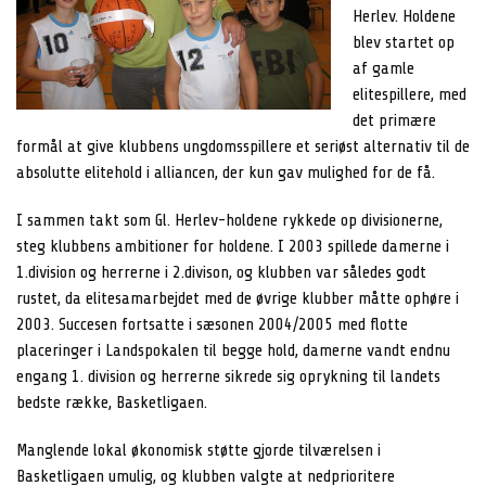
Herlev. Holdene
blev startet op
af gamle
elitespillere, med
det primære
formål at give klubbens ungdomsspillere et seriøst alternativ til de
absolutte elitehold i alliancen, der kun gav mulighed for de få.
I sammen takt som Gl. Herlev-holdene rykkede op divisionerne,
steg klubbens ambitioner for holdene. I 2003 spillede damerne i
1.division og herrerne i 2.divison, og klubben var således godt
rustet, da elitesamarbejdet med de øvrige klubber måtte ophøre i
2003. Succesen fortsatte i sæsonen 2004/2005 med flotte
placeringer i Landspokalen til begge hold, damerne vandt endnu
engang 1. division og herrerne sikrede sig oprykning til landets
bedste række, Basketligaen.
Manglende lokal økonomisk støtte gjorde tilværelsen i
Basketligaen umulig, og klubben valgte at nedprioritere