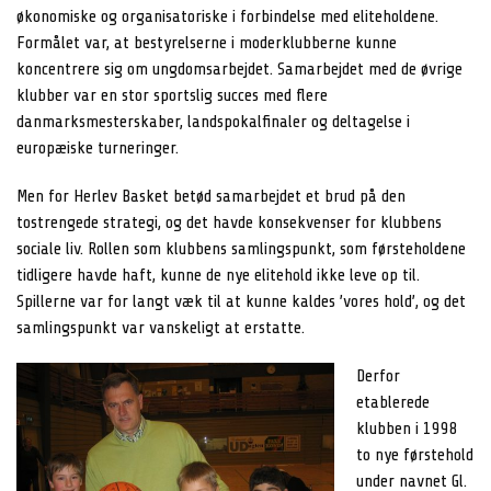
økonomiske og organisatoriske i forbindelse med eliteholdene.
Formålet var, at bestyrelserne i moderklubberne kunne
koncentrere sig om ungdomsarbejdet. Samarbejdet med de øvrige
klubber var en stor sportslig succes med flere
danmarksmesterskaber, landspokalfinaler og deltagelse i
europæiske turneringer.
Men for Herlev Basket betød samarbejdet et brud på den
tostrengede strategi, og det havde konsekvenser for klubbens
sociale liv. Rollen som klubbens samlingspunkt, som førsteholdene
tidligere havde haft, kunne de nye elitehold ikke leve op til.
Spillerne var for langt væk til at kunne kaldes ’vores hold’, og det
samlingspunkt var vanskeligt at erstatte.
Derfor
etablerede
klubben i 1998
to nye førstehold
under navnet Gl.