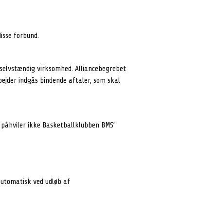
isse forbund.
n selvstændig virksomhed. Alliancebegrebet
rbejder indgås bindende aftaler, som skal
 påhviler ikke Basketballklubben BMS’
utomatisk ved udløb af