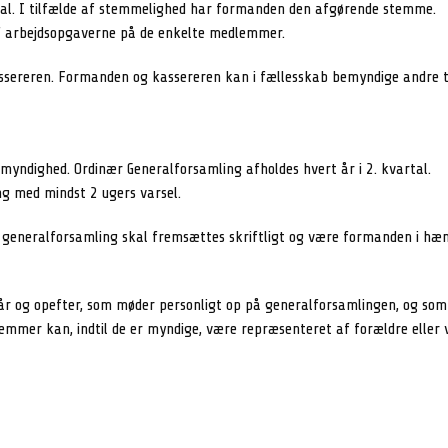
rtal. I tilfælde af stemmelighed har formanden den afgørende stemme.
af arbejdsopgaverne på de enkelte medlemmer.
ssereren. Formanden og kassereren kan i fællesskab bemyndige andre 
myndighed. Ordinær Generalforsamling afholdes hvert år i 2. kvartal.
ng med mindst 2 ugers varsel.
 generalforsamling skal fremsættes skriftligt og være formanden i hæn
 og opefter, som møder personligt op på generalforsamlingen, og som 
mmer kan, indtil de er myndige, være repræsenteret af forældre eller