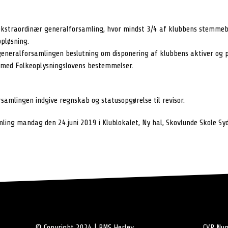
ekstraordinær generalforsamling, hvor mindst 3/4 af klubbens stemmeb
pløsning.
generalforsamlingen beslutning om disponering af klubbens aktiver og pa
 med Folkeoplysningslovens bestemmelser.
rsamlingen indgive regnskab og statusopgørelse til revisor.
ing mandag den 24.juni 2019 i Klublokalet, Ny hal, Skovlunde Skole Sy
© Copyright 2024 | BMS Herlev
CVR Nu