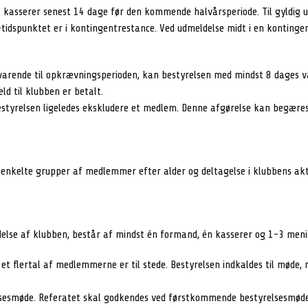
ns kasserer senest 14 dage før den kommende halvårsperiode. Til gyldig 
dspunktet er i kontingentrestance. Ved udmeldelse midt i en kontingen
svarende til opkrævningsperioden, kan bestyrelsen med mindst 8 dages 
ld til klubben er betalt.
styrelsen ligeledes ekskludere et medlem. Denne afgørelse kan begæres
 enkelte grupper af medlemmer efter alder og deltagelse i klubbens akt
edelse af klubben, består af mindst én formand, én kasserer og 1-3 me
 et flertal af medlemmerne er til stede. Bestyrelsen indkaldes til mød
elsesmøde. Referatet skal godkendes ved førstkommende bestyrelsesmøde