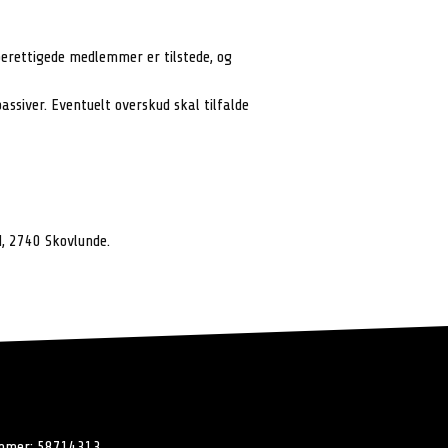
erettigede medlemmer er tilstede, og
ssiver. Eventuelt overskud skal tilfalde
d, 2740 Skovlunde.
mmer: 58714313