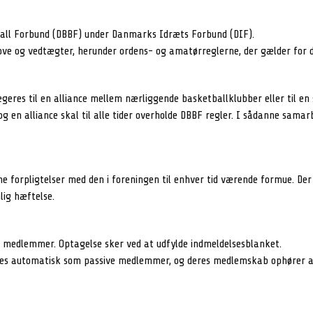
ll Forbund (DBBF) under Danmarks Idræts Forbund (DIF).
e og vedtægter, herunder ordens- og amatørreglerne, der gælder for d
egeres til en alliance mellem nærliggende basketballklubber eller til e
og en alliance skal til alle tider overholde DBBF regler. I sådanne sama
e forpligtelser med den i foreningen til enhver tid værende formue. Der
ig hæftelse.
 medlemmer. Optagelse sker ved at udfylde indmeldelsesblanket.
s automatisk som passive medlemmer, og deres medlemskab ophører a