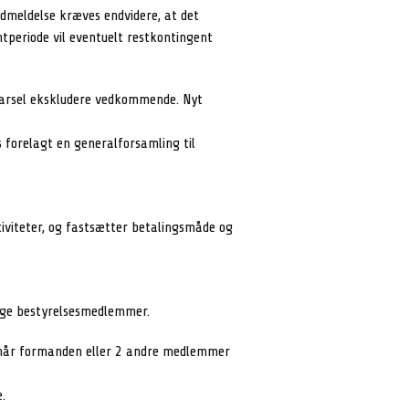
udmeldelse kræves endvidere, at det
tperiode vil eventuelt restkontingent
varsel ekskludere vedkommende. Nyt
 forelagt en generalforsamling til
iviteter, og fastsætter betalingsmåde og
nige bestyrelsesmedlemmer.
e, når formanden eller 2 andre medlemmer
.