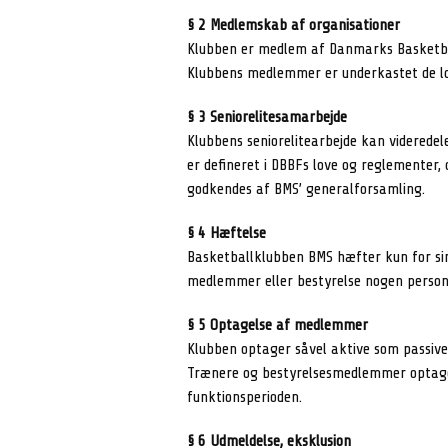
§ 2 Medlemskab af organisationer
Klubben er medlem af Danmarks Basketba
Klubbens medlemmer er underkastet de lov
§ 3 Seniorelitesamarbejde
Klubbens seniorelitearbejde kan videredel
er defineret i DBBFs love og reglementer, 
godkendes af BMS’ generalforsamling.
§ 4 Hæftelse
Basketballklubben BMS hæfter kun for sin
medlemmer eller bestyrelse nogen personl
§ 5 Optagelse af medlemmer
Klubben optager såvel aktive som passive
Trænere og bestyrelsesmedlemmer optage
funktionsperioden.
§ 6 Udmeldelse, eksklusion