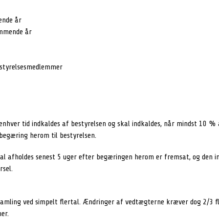
ende år
ommende år
bestyrelsesmedlemmer
enhver tid indkaldes af bestyrelsen og skal indkaldes, når mindst 10 
begæring herom til bestyrelsen.
l afholdes senest 5 uger efter begæringen herom er fremsat, og den i
sel.
amling ved simpelt flertal. Ændringer af vedtægterne kræver dog 2/3 f
er.