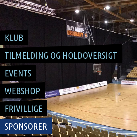
Skip
to
content
KLUB
TILMELDING OG HOLDOVERSIGT
EVENTS
WEBSHOP
FRIVILLIGE
SPONSORER