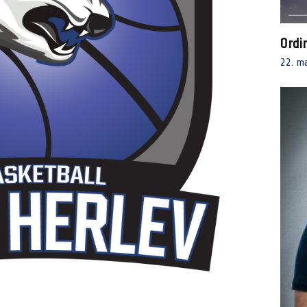
Ordi
22. m