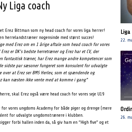
y Liga coach
gnet Erez Bittman som ny head coach for vores liga herrer!
Liga
en herrelandstræner nogensinde med størst succes!
22. m
nige med Erez om en 1 årige aftale som head coach for vores
Erez er DK’s bedste herretræner og Erez har et CV, der
en fantastisk træner, har Erez mange andre kompetencer som
 de sidste par sæsoner fungeret som konsulent for udvalgte
te over at Erez ser BMS Herlev, som et spændende og
ez kan næsten ikke vente med at komme i gang”
herre, skal Erez også være head coach for vores seje U19
 for vores ungdoms Academy for både piger og drenge (mere
Ordi
ulent for udvalgte ungdomstrænere i klubben.
26. m
igger forbi hallen inden da, så giv ham en “High five” og et