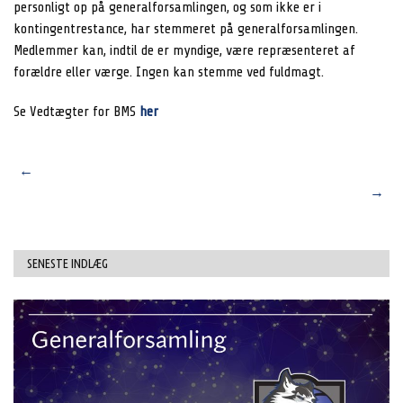
personligt op på generalforsamlingen, og som ikke er i
kontingentrestance, har stemmeret på generalforsamlingen.
Medlemmer kan, indtil de er myndige, være repræsenteret af
forældre eller værge. Ingen kan stemme ved fuldmagt.
Se Vedtægter for BMS
her
Post
Liga Headcoach til 26/27
←
BREAKING NEWS | Ny Liga
sæsonen
→
coach
navigation
SENESTE INDLÆG